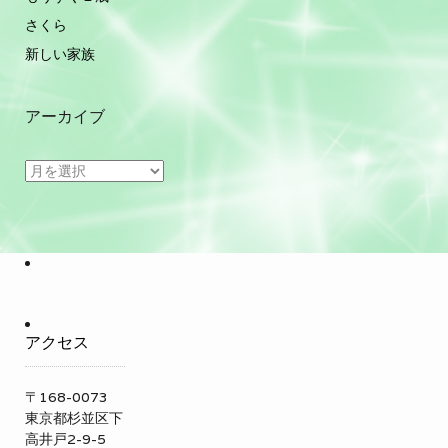
さくら
新しい家族
アーカイブ
ア
ー
カ
イ
ブ
アクセス
〒168-0073
東京都杉並区下
高井戸2-9-5