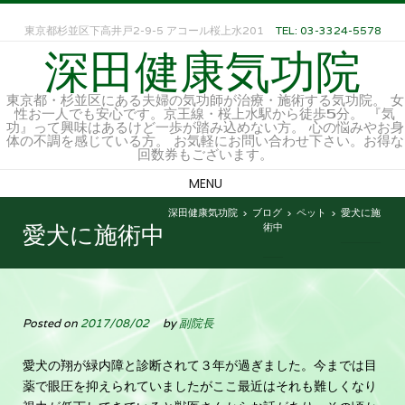
東京都杉並区下高井戸2-9-5 アコール桜上水201
TEL: 03-3324-5578
深田健康気功院
東京都・杉並区にある夫婦の気功師が治療・施術する気功院。 女
性お一人でも安心です。京王線・桜上水駅から徒歩5分。 『気
功』って興味はあるけど一歩が踏み込めない方。 心の悩みやお身
体の不調を感じている方。 お気軽にお問い合わせ下さい。お得な
回数券もございます。
MENU
深田健康気功院
ブログ
ペット
愛犬に施
>
>
>
術中
愛犬に施術中
Posted on
2017/08/02
by
副院長
愛犬の翔が緑内障と診断されて３年が過ぎました。今までは目
薬で眼圧を抑えられていましたがここ最近はそれも難しくなり