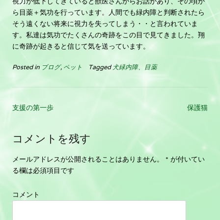
視力が低下してきていると獣医さんからお話があり、その頃か
ら目薬＋気功を行っています。人間でも緑内障と判断されたら
そう遠くない将来に視力を失ってしまう・・と言われていま
す。私達は気功でたくさんの奇跡をこの目で見てきました。翔
に奇跡が起きると信じて気を送っています。
Posted in
ブログ
,
ペット
Tagged
犬緑内障、目薬
支援の第一歩
保護猫
コメントを残す
メールアドレスが公開されることはありません。
*
が付いてい
る欄は必須項目です
コメント