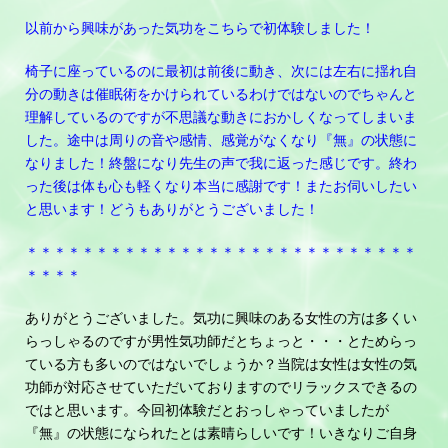
以前から興味があった気功をこちらで初体験しました！
椅子に座っているのに最初は前後に動き、次には左右に揺れ自
分の動きは催眠術をかけられているわけではないのでちゃんと
理解しているのですが不思議な動きにおかしくなってしまいま
した。途中は周りの音や感情、感覚がなくなり『無』の状態に
なりました！終盤になり先生の声で我に返った感じです。終わ
った後は体も心も軽くなり本当に感謝です！またお伺いしたい
と思います！どうもありがとうございました！
＊＊＊＊＊＊＊＊＊＊＊＊＊＊＊＊＊＊＊＊＊＊＊＊＊＊＊＊
＊＊＊＊
ありがとうございました。気功に興味のある女性の方は多くい
らっしゃるのですが男性気功師だとちょっと・・・とためらっ
ている方も多いのではないでしょうか？当院は女性は女性の気
功師が対応させていただいておりますのでリラックスできるの
ではと思います。今回初体験だとおっしゃっていましたが
『無』の状態になられたとは素晴らしいです！いきなりご自身