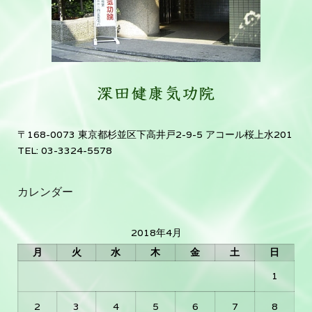
〒168-0073 東京都杉並区下高井戸2-9-5 アコール桜上水201
TEL: 03-3324-5578
カレンダー
2018年4月
月
火
水
木
金
土
日
1
2
3
4
5
6
7
8