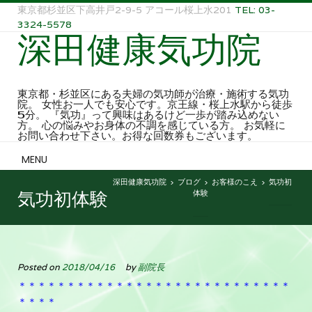
東京都杉並区下高井戸2-9-5 アコール桜上水201
TEL: 03-
3324-5578
深田健康気功院
東京都・杉並区にある夫婦の気功師が治療・施術する気功
院。 女性お一人でも安心です。京王線・桜上水駅から徒歩
5分。 『気功』って興味はあるけど一歩が踏み込めない
方。 心の悩みやお身体の不調を感じている方。 お気軽に
お問い合わせ下さい。お得な回数券もございます。
MENU
深田健康気功院
ブログ
お客様のこえ
気功初
>
>
>
体験
気功初体験
Posted on
2018/04/16
by
副院長
＊＊＊＊＊＊＊＊＊＊＊＊＊＊＊＊＊＊＊＊＊＊＊＊＊＊＊＊
＊＊＊＊