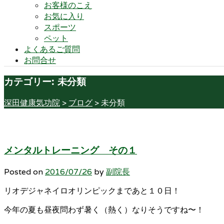
お客様のこえ
お気に入り
スポーツ
ペット
よくあるご質問
お問合せ
カテゴリー:
未分類
深田健康気功院
>
ブログ
>
未分類
メンタルトレーニング その１
Posted on
2016/07/26
by
副院長
リオデジャネイロオリンピックまであと１０日！
今年の夏も昼夜問わず暑く（熱く）なりそうですね〜！