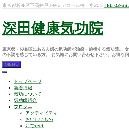
東京都杉並区下高井戸2-9-5 アコール桜上水201
TEL: 03-33
深田健康気功院
東京都・杉並区にある夫婦の気功師が治療・施術する気功院。 女
の不調を感じている方。 お気軽にお問い合わせ下さい。お得な
MENU
トップページ
新着情報
気功について
気功師紹介
ブログ
アクティビティ
おいしいもの
おでかけ