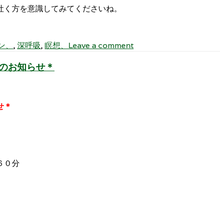
吐く方を意識してみてくださいね。
ン、
,
深呼吸
,
瞑想、
Leave a comment
のお知らせ＊
せ＊
６０分