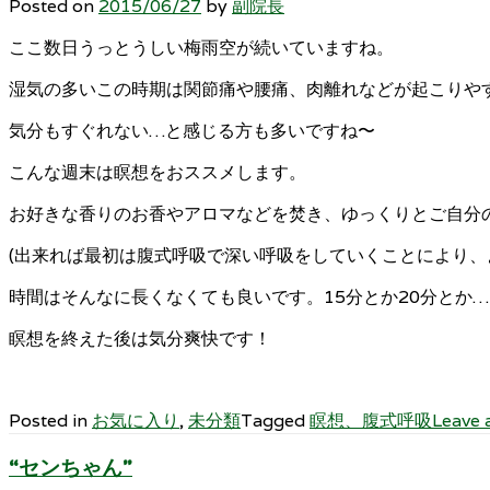
Posted on
2015/06/27
by
副院長
ここ数日うっとうしい梅雨空が続いていますね。
湿気の多いこの時期は関節痛や腰痛、肉離れなどが起こりや
気分もすぐれない…と感じる方も多いですね〜
こんな週末は瞑想をおススメします。
お好きな香りのお香やアロマなどを焚き、ゆっくりとご自分の
(出来れば最初は腹式呼吸で深い呼吸をしていくことにより、
時間はそんなに長くなくても良いです。15分とか20分とか…
瞑想を終えた後は気分爽快です！
Posted in
お気に入り
,
未分類
Tagged
瞑想、腹式呼吸
Leave
“センちゃん”