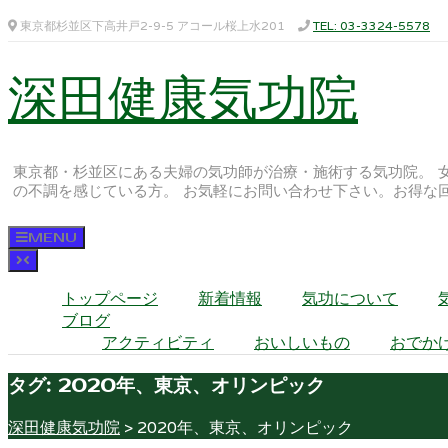
東京都杉並区下高井戸2-9-5 アコール桜上水201
TEL: 03-3324-5578
深田健康気功院
東京都・杉並区にある夫婦の気功師が治療・施術する気功院。 
の不調を感じている方。 お気軽にお問い合わせ下さい。お得な
MENU
トップページ
新着情報
気功について
ブログ
アクティビティ
おいしいもの
おでか
タグ:
2020年、東京、オリンピック
深田健康気功院
>
2020年、東京、オリンピック