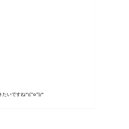
すね*\(^o^)/*