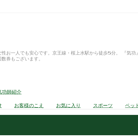
女性お一人でも安心です。京王線・桜上水駅から徒歩5分。 『気功
回数券もございます。
気功師紹介
け
お客様のこえ
お気に入り
スポーツ
ペッ