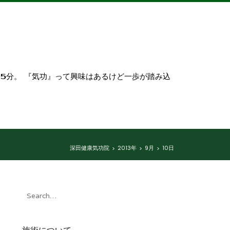
5分。 『気功』って興味はあるけど一歩が踏み込
深田健康気功院
2013年
9月
10日
>
>
>