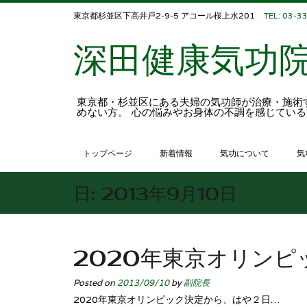
東京都杉並区下高井戸2-9-5 アコール桜上水201
TEL: 03-3
深田健康気功
東京都・杉並区にある夫婦の気功師が治療・施術
めない方。 心の悩みやお身体の不調を感じてい
トップページ
新着情報
気功について
気
日:
2013年9月10日
2020年東京オリンピ
Posted on
2013/09/10
by
副院長
2020年東京オリンピック決定から、はや２日…