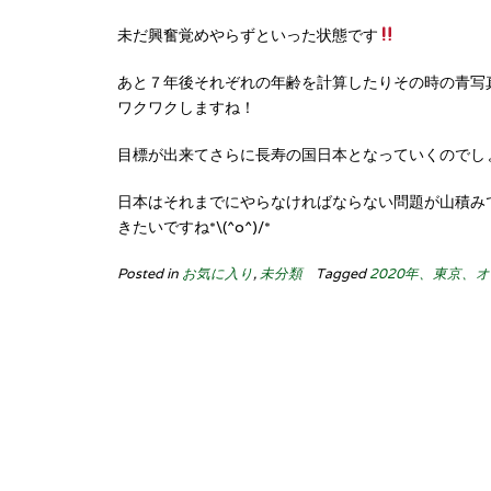
未だ興奮覚めやらずといった状態です
あと７年後それぞれの年齢を計算したりその時の青写
ワクワクしますね！
目標が出来てさらに長寿の国日本となっていくのでし
日本はそれまでにやらなければならない問題が山積み
きたいですね*\(^o^)/*
Posted in
お気に入り
,
未分類
Tagged
2020年、東京、