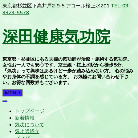
東京都杉並区下高井戸2-9-5 アコール桜上水201
TEL: 03-
3324-5578
深田健康気功院
東京都・杉並区にある夫婦の気功師が治療・施術する気功院。
女性お一人でも安心です。京王線・桜上水駅から徒歩5分。
『気功』って興味はあるけど一歩が踏み込めない方。 心の悩み
やお身体の不調を感じている方。 お気軽にお問い合わせ下さ
い。お得な回数券もございます。
MENU
トップページ
新着情報
気功について
気功師紹介