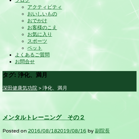
ブログ
アクティビティ
おいしいもの
おでかけ
お客様のこえ
お気に入り
スポーツ
ペット
よくあるご質問
お問合せ
タグ:
浄化、満月
深田健康気功院
>
浄化、満月
メンタルトレーニング その２
Posted on
2016/08/18
2019/08/16
by
副院長