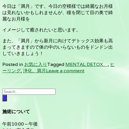
今日は「満月」です。今日の空模様では綺麗なお月様
は見れないかもしれませんが、瞳を閉じて目の奥で綺
麗なお月様を
イメージして癒されたいと思います。
また、「満月」から新月に向けてデトックス効果も高
まってきますので体の中のいらないものをドンドン出
していきましょう！
Posted in
お気に入り
Tagged
MENTAL DETOX、
,
ヒ
ーリング
,
浄化、満月
Leave a comment
施術について
午前10:00～午後