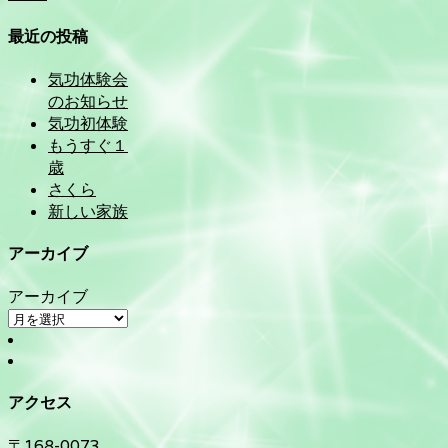
最近の投稿
気功体験会
のお知らせ
気功初体験
もうすぐ１
歳
さくら
新しい家族
アーカイブ
アーカイブ
アクセス
〒168-0073