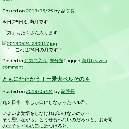
Posted on
2013/05/25
by
副院長
今日(25日)は満月です！
「気」もたくさん入ります！
↑ これは24日の月です！
Posted in
お気に入り
,
未分類
Tagged
満月
Leave a
comment
ともにたたかう！ー愛犬ベルその４
Posted on
2013/05/24
by
副院長
丸２日半、水しか口にしなかったベル君。
いよいよ覚悟をしなければいけないのか･･･
そう思いながら、どうせ食べないのだろうと、お寿司
の玉子をベルの口に近づけると。