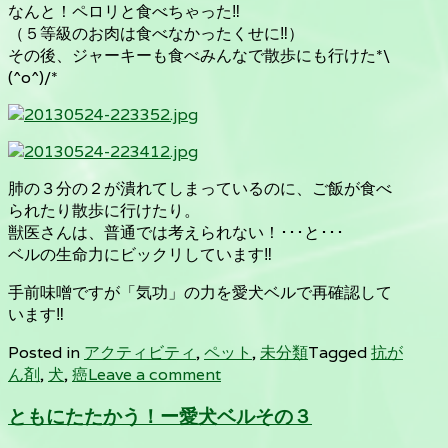
なんと！ペロリと食べちゃった‼
（５等級のお肉は食べなかったくせに‼）
その後、ジャーキーも食べみんなで散歩にも行けた*\
(^o^)/*
肺の３分の２が潰れてしまっているのに、ご飯が食べ
られたり散歩に行けたり。
獣医さんは、普通では考えられない！･･･と･･･
ベルの生命力にビックリしています‼
手前味噌ですが「気功」の力を愛犬ベルで再確認して
います‼
Posted in
アクティビティ
,
ペット
,
未分類
Tagged
抗が
ん剤
,
犬
,
癌
Leave a comment
ともにたたかう！ー愛犬ベルその３