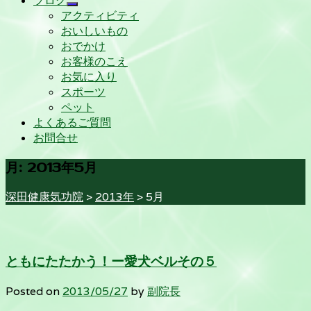
ブログ
アクティビティ
おいしいもの
おでかけ
お客様のこえ
お気に入り
スポーツ
ペット
よくあるご質問
お問合せ
月:
2013年5月
深田健康気功院
>
2013年
>
5月
ともにたたかう！ー愛犬ベルその５
Posted on
2013/05/27
by
副院長