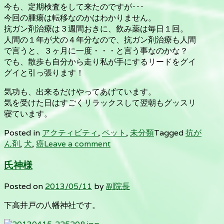
今も、定期検査をして来たのですが･･･
今回の腫瘍は転移なのかはわかりません。
抗ガン剤治療は３週間おきに、飲み薬は毎日１回。
人間の１年が犬の４年分なので、抗ガン剤治療も人間
で言うと、３ヶ月に一度・・・と言う事なのかな？
でも、散歩も自分から走り私が手にするリードをグイ
グイと引っ張ります！
気功も、出来るだけやってあげています。
気を受けた日はすごくリラックスして翌朝もグッスリ
寝ています。
Posted in
アクティビティ
,
ペット
,
未分類
Tagged
抗が
ん剤
,
犬
,
癌
Leave a comment
氏神様
Posted on
2013/05/11
by
副院長
下高井戸の八幡神社です。