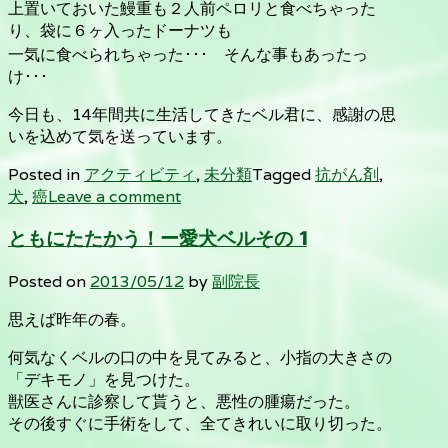
上置いておいた鰻重も２人前ペロリと食べちゃった
り、袋に６ヶ入ったドーナツも
一気に食べられちゃった･･･ そんな事もあったっ
け･･･
今日も、14年間共に生活してきたベル君に、感謝の思
いを込めて気を送っています。
Posted in
アクティビティ
,
未分類
Tagged
抗がん剤
,
犬
,
癌
Leave a comment
ともにたたかう！ー愛犬ベルその 1
Posted on
2013/05/12
by
副院長
思えば昨年の春。
何気なくベルの口の中を見てみると、小指の大きさの
「デキモノ」を見つけた。
獣医さんに診察して貰うと、悪性の腫瘍だった。
その後すぐに手術をして、全てきれいに取り切った。