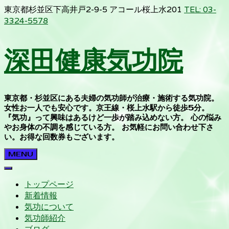
東京都杉並区下高井戸2-9-5 アコール桜上水201
TEL: 03-
3324-5578
深田健康気功院
東京都・杉並区にある夫婦の気功師が治療・施術する気功院。
女性お一人でも安心です。京王線・桜上水駅から徒歩5分。
『気功』って興味はあるけど一歩が踏み込めない方。 心の悩み
やお身体の不調を感じている方。 お気軽にお問い合わせ下さ
い。お得な回数券もございます。
MENU
トップページ
新着情報
気功について
気功師紹介