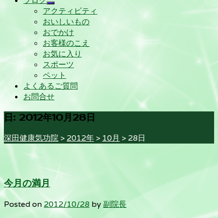
ブログ
アクティビティ
おいしいもの
おでかけ
お客様のこえ
お気に入り
スポーツ
ペット
よくあるご質問
お問合せ
日:
2012年10月28日
深田健康気功院
>
2012年
>
10月
>
28日
今月の満月
Posted on
2012/10/28
by
副院長