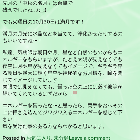
先月の「中秋の名月」は台風で
残念でしたね…(;_;)
でも火曜日の10月30日は満月です！
満月の月光に水晶などを当てて、浄化させたりするの
もいいですね〜！
私達、気功師は朝日や月、星など自然のものからもエ
ネルギーをもらいますが、たとえ太陽が見えなくても
夜空に月や星が見えなくてもイメージで、ギラギラ昇
る朝日や満天に輝く星空や神秘的なお月様を、瞳を閉
じてイメージしています。
肉眼では見えなくても、曇った空の上には必ず彼等が
輝いてくれているはずだから…
エネルギーを貰ったな〜と思ったら、両手をおへその
上に押さえ込んでジワジワ入るエネルギーを感じて下
さい！
気を受けた事のある方ならわかると思います。
Posted in
お気に入り
,
未分類
Leave a comment