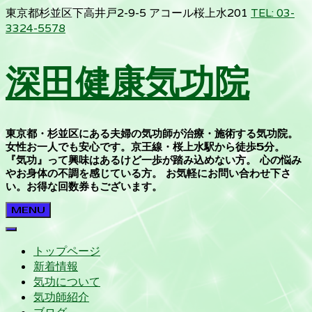
東京都杉並区下高井戸2-9-5 アコール桜上水201
TEL: 03-
3324-5578
深田健康気功院
東京都・杉並区にある夫婦の気功師が治療・施術する気功院。
女性お一人でも安心です。京王線・桜上水駅から徒歩5分。
『気功』って興味はあるけど一歩が踏み込めない方。 心の悩み
やお身体の不調を感じている方。 お気軽にお問い合わせ下さ
い。お得な回数券もございます。
MENU
トップページ
新着情報
気功について
気功師紹介