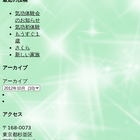
気功体験会
のお知らせ
気功初体験
もうすぐ１
歳
さくら
新しい家族
アーカイブ
アーカイブ
アクセス
〒168-0073
東京都杉並区